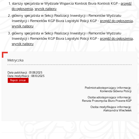
starszy specjalista w Wydziale Wsparcia Kontroli Biura Kontroli KGP -
przejdź
do ogłoszenia
,
wynik naboru
główny specjalista w Sekcji Realizacji Inwestycji i Remontów Wydziału
Inwestycji i Remontów KGP Biura Logistyki Policji KGP -
przejdź do ogłoszenia
,
wynik naboru
główny specjalista w Sekcji Realizacji Inwestycji i Remontów Wydziału
Inwestycji i Remontów KGP Biura Logistyki Policji KGP -
przejdź do ogłoszenia
,
wynik naboru
Metryczka
Data publikacji : 01.08.2025
Data modyfikacji : 08.10.2025
Rejestr zmian
Podmiot udostępniający informację:
Komenda Główna Policji
Osoba udostępniająca informację:
Renata Przesmycka Biuro Prawne KGP
Osoba modyfikująca informację:
Aleksandra Wiechetek