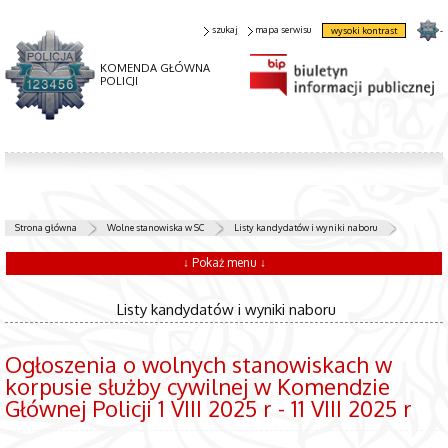
szukaj
mapa serwisu
wysoki kontrast
-
KOMENDA GŁÓWNA
POLICJI
Strona główna
Wolne stanowiska w SC
Listy kandydatów i wyniki naboru
↓ Pokaż menu ↓
Listy kandydatów i wyniki naboru
Ogłoszenia o wolnych stanowiskach w
korpusie służby cywilnej w Komendzie
Głównej Policji 1 VIII 2025 r - 11 VIII 2025 r