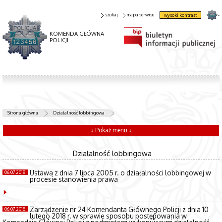
szukaj
mapa serwisu
wysoki kontrast
-
KOMENDA GŁÓWNA
POLICJI
Strona główna
Działalność lobbingowa
↓ Pokaż menu ↓
Działalność lobbingowa
Ustawa z dnia 7 lipca 2005 r. o działalności lobbingowej w
06.07.2018
procesie stanowienia prawa
Zarządzenie nr 24 Komendanta Głównego Policji z dnia 10
06.07.2018
lutego 2018 r. w sprawie sposobu postępowania w