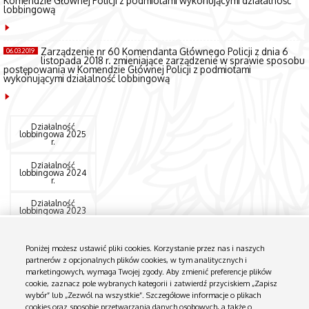
Komendzie Głównej Policji z podmiotami wykonującymi działalność
lobbingową
Zarządzenie nr 60 Komendanta Głównego Policji z dnia 6
06.03.2019
listopada 2018 r. zmieniające zarządzenie w sprawie sposobu
postępowania w Komendzie Głównej Policji z podmiotami
wykonującymi działalność lobbingową
Działalność
lobbingowa 2025
r.
Działalność
lobbingowa 2024
r.
Działalność
lobbingowa 2023
r.
Działalność
Poniżej możesz ustawić pliki cookies. Korzystanie przez nas i naszych
lobbingowa 2022
r.
partnerów z opcjonalnych plików cookies, w tym analitycznych i
marketingowych, wymaga Twojej zgody. Aby zmienić preferencje plików
Działalność
cookie, zaznacz pole wybranych kategorii i zatwierdź przyciskiem „Zapisz
lobbingowa 2021 r.
wybór” lub „Zezwól na wszystkie”. Szczegółowe informacje o plikach
cookies oraz sposobie przetwarzania danych osobowych, a także o