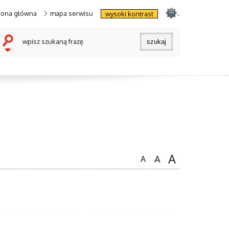
rona główna
mapa serwisu
wysoki kontrast
-
wpisz szukaną frazę
A
A
A