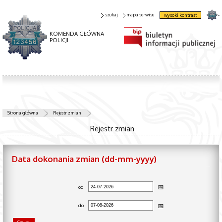
szukaj
mapa serwisu
wysoki kontrast
-
KOMENDA GŁÓWNA
POLICJI
Strona główna
Rejestr zmian
Rejestr zmian
Data dokonania zmian (dd-mm-yyyy)
od
do