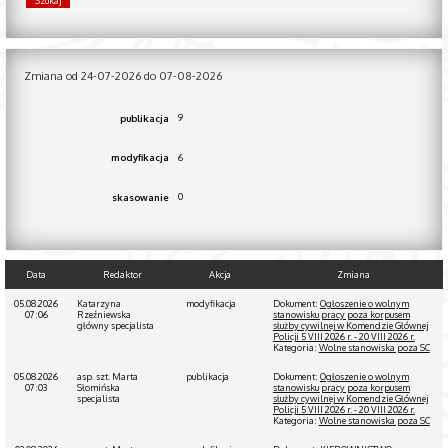
Zmiana od 24-07-2026 do 07-08-2026
9
publikacja
6
modyfikacja
0
skasowanie
Data
Redaktor
Akcja
Zmiana
05.08.2026
Katarzyna
modyfikacja
Dokument:
Ogłoszenie o wolnym
07:06
Rzeźniewska
stanowisku pracy poza korpusem
główny specjalista
służby cywilnej w Komendzie Głównej
Policji 5 VIII 2026 r. - 20 VIII 2026 r.
Kategoria:
Wolne stanowiska poza SC
05.08.2026
asp. szt. Marta
publikacja
Dokument:
Ogłoszenie o wolnym
07:03
Słomińska
stanowisku pracy poza korpusem
specjalista
służby cywilnej w Komendzie Głównej
Policji 5 VIII 2026 r. - 20 VIII 2026 r.
Kategoria:
Wolne stanowiska poza SC