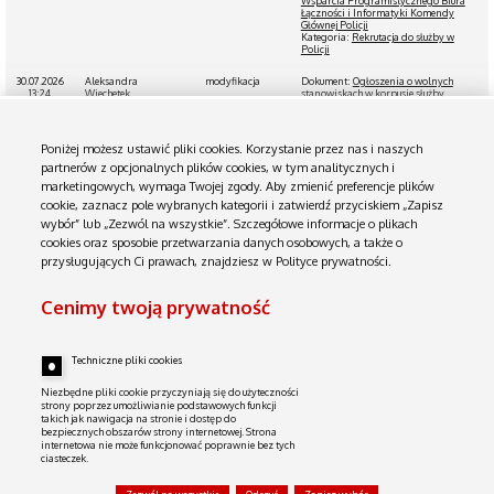
Wsparcia Programistycznego Biura
Łączności i Informatyki Komendy
Głównej Policji
Kategoria:
Rekrutacja do służby w
Policji
30.07.2026
Aleksandra
modyfikacja
Dokument:
Ogłoszenia o wolnych
13:24
Wiechetek
stanowiskach w korpusie służby
specjalista
cywilnej w Komendzie Głównej Policji 1
VI 2026 r. - 15 VI 2026 r.
Kategoria:
Listy kandydatów i wyniki
naboru
Poniżej możesz ustawić pliki cookies. Korzystanie przez nas i naszych
partnerów z opcjonalnych plików cookies, w tym analitycznych i
30.07.2026
Aleksandra
publikacja
Załącznik: referendarz - referendarka
marketingowych, wymaga Twojej zgody. Aby zmienić preferencje plików
13:21
Wiechetek
w Wydziale Zarządzania Projektami
specjalista
Biura Łączności i Informatyki KGP -
cookie, zaznacz pole wybranych kategorii i zatwierdź przyciskiem „Zapisz
wynik naboru
Dokument:
Ogłoszenia o wolnych
wybór” lub „Zezwól na wszystkie”. Szczegółowe informacje o plikach
stanowiskach w korpusie służby
cookies oraz sposobie przetwarzania danych osobowych, a także o
cywilnej w Komendzie Głównej Policji 1
VI 2026 r. - 15 VI 2026 r.
przysługujących Ci prawach, znajdziesz w Polityce prywatności.
Kategoria:
Listy kandydatów i wyniki
naboru
Cenimy twoją prywatność
27.07.2026
Aleksandra
modyfikacja
Dokument:
KIEROWNICTWO
13:51
Wiechetek
KOMENDY GŁÓWNEJ POLICJI
specjalista
Kategoria:
Kierownictwo KGP
Techniczne pliki cookies
27.07.2026
Aleksandra
modyfikacja
Dokument:
Oświadczenia majątkowe
13:48
Wiechetek
Kategoria:
Oświadczenia majątkowe
Niezbędne pliki cookie przyczyniają się do użyteczności
specjalista
strony poprzez umożliwianie podstawowych funkcji
takich jak nawigacja na stronie i dostęp do
bezpiecznych obszarów strony internetowej. Strona
Biuletyn Informacji Publicznej
internetowa nie może funkcjonować poprawnie bez tych
ciasteczek.
Instrukcja obsługi
Serwer niniejszy NIE JEST W ŻADEN SPOSÓB połączony z siecią KGP. Zawiera tylko dane udostępniane przez Komendę