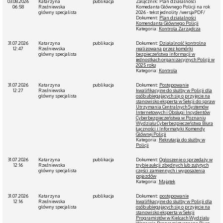
03.08.2026
Katarzyna
publikacja
Załącznik: Plan działalności
06:58
Rzeźniewska
Komedanta Głównego Policji na rok
główny specjalista
2026 - tekst jednolity /wersjaPDF/
Dokument:
Plan działalności
Komendanta Głównego Policji
Kategoria:
Kontrola Zarządcza
31.07.2026
Katarzyna
publikacja
Dokument:
Działalność kontrolna
12:47
Rzeźniewska
realizowana przez komórki
główny specjalista
bezpieczeństwa informacji w
jednostkach organizacyjnych Policji w
2025 roku
Kategoria:
Kontrola
31.07.2026
Katarzyna
publikacja
Dokument:
Postępowanie
12:27
Rzeźniewska
kwalifikacyjne do służby w Policji dla
główny specjalista
osób ubiegających się o przyjęcie na
stanowisko eksperta w Sekcji do spraw
Utrzymania Centralnych Systemów
Internetowych i Obsługi Incydentów
Cyberbezpieczeństwa w Poznaniu
Wydziału Cyberbezpieczeństwa Biura
Łączności i Informatyki Komendy
Głównej Policji
Kategoria:
Rekrutacja do służby w
Policji
31.07.2026
Katarzyna
publikacja
Dokument:
Ogłoszenie o sprzedaży w
12:16
Rzeźniewska
trybie aukcji zbędnych lub zużytych
główny specjalista
części zamiennych i wyposażenia
pojazdów
Kategoria:
Majątek
31.07.2026
Katarzyna
publikacja
Dokument:
postępowanie
12:16
Rzeźniewska
kwalifikacyjne do służby w Policji dla
główny specjalista
osób ubiegających się o przyjęcie na
stanowisko eksperta w Sekcji
Programistów w Kielcach Wydziału