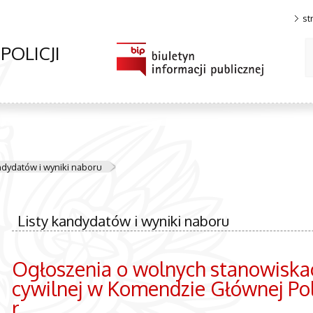
st
OLICJI
ndydatów i wyniki naboru
Listy kandydatów i wyniki naboru
Ogłoszenia o wolnych stanowiska
cywilnej w Komendzie Głównej Policj
r.