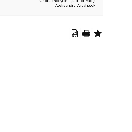
Osoba modyfikująca informację:
Aleksandra Wiechetek