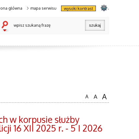
rona główna
mapa serwisu
wysoki kontrast
-
wpisz szukaną frazę
A
A
A
ch w korpusie służby
i 16 XII 2025 r. - 5 I 2026