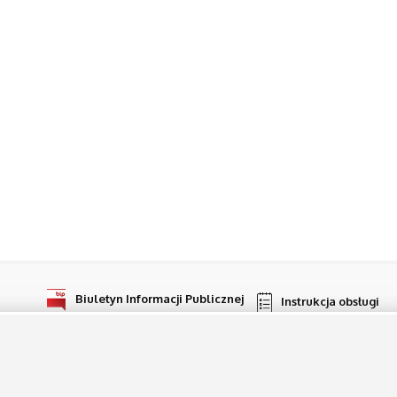
Biuletyn Informacji Publicznej
Instrukcja obsługi
Serwer niniejszy NIE JEST W ŻADEN SPOSÓB połączony z siecią KGP. Za